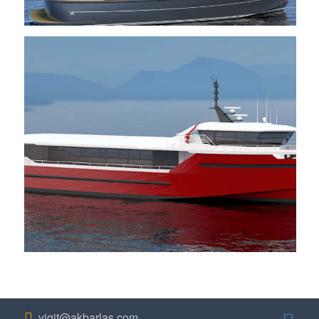
SD 177
yigit@akbarlas.com